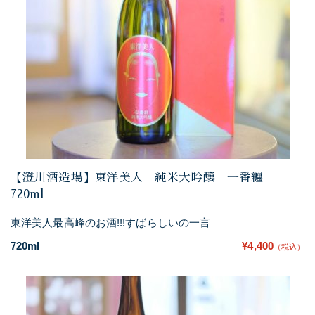
【澄川酒造場】東洋美人 純米大吟醸 一番纏
720ml
東洋美人最高峰のお酒!!!すばらしいの一言
720ml
¥4,400
（税込）