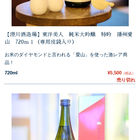
【澄川酒造場】東洋美人 純米大吟醸 特吟 播州愛
山 720ｍｌ（専用皮袋入り）
お米のダイヤモンドと言われる「愛山」を使った激レア商
品！
720ml
¥5,500
（税込）
売り切れ