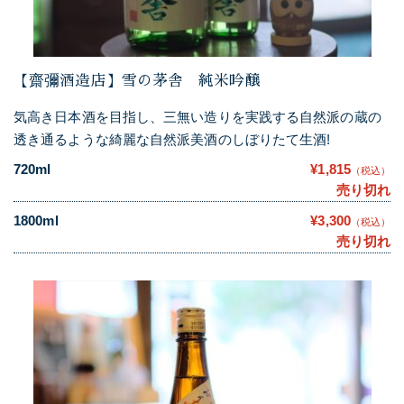
【齋彌酒造店】雪の茅舎 純米吟醸
気高き日本酒を目指し、三無い造りを実践する自然派の蔵の
透き通るような綺麗な自然派美酒のしぼりたて生酒!
720ml
¥1,815
（税込）
売り切れ
1800ml
¥3,300
（税込）
売り切れ