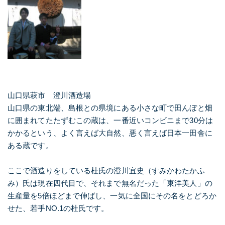
山口県萩市 澄川酒造場
山口県の東北端、島根との県境にある小さな町で田んぼと畑
に囲まれてたたずむこの蔵は、一番近いコンビニまで30分は
かかるという、よく言えば大自然、悪く言えば日本一田舎に
ある蔵です。
ここで酒造りをしている杜氏の澄川宜史（すみかわたかふ
み）氏は現在四代目で、それまで無名だった「東洋美人」の
生産量を5倍ほどまで伸ばし、一気に全国にその名をとどろか
せた、若手NO.1の杜氏です。