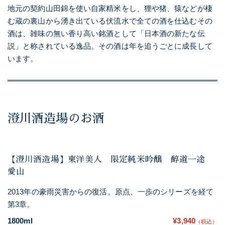
地元の契約山田錦を使い自家精米をし、狸や猪、猿などが棲
む蔵の裏山から湧き出ている伏流水で全ての酒を仕込むその
酒は、雑味の無い香り高い銘酒として「日本酒の新たな伝
説」と称されている逸品。その酒は年を追うごとに成長して
います。
澄川酒造場のお酒
【澄川酒造場】東洋美人 限定純米吟醸 醇道一途
愛山
2013年の豪雨災害からの復活。原点、一歩のシリーズを経て
第3章。
1800ml
¥3,940
（税込）