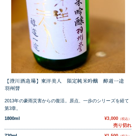
【澄川酒造場】東洋美人 限定純米吟醸 醇道一途
羽州誉
2013年の豪雨災害からの復活。原点、一歩のシリーズを経て
第3章。
1800ml
¥3,000
（税込）
売り切れ
720ml
¥1,500