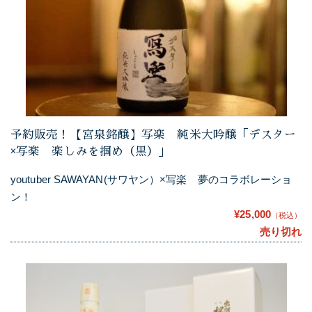
予約販売！【宮泉銘醸】写楽 純米大吟醸「デスター
×写楽 楽しみを掴め（黒）」
youtuber SAWAYAN(サワヤン）×写楽 夢のコラボレーショ
ン！
¥25,000
（税込）
売り切れ