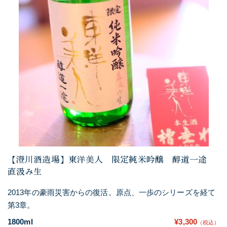
【澄川酒造場】東洋美人 限定純米吟醸 醇道一途
直汲み生
2013年の豪雨災害からの復活。原点、一歩のシリーズを経て
第3章。
1800ml
¥3,300
（税込）