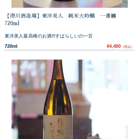
【澄川酒造場】東洋美人 純米大吟醸 一番纏
720ml
東洋美人最高峰のお酒!!!すばらしいの一言
720ml
¥4,400
（税込）