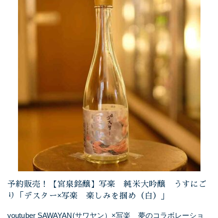
予約販売！【宮泉銘醸】写楽 純米大吟醸 うすにご
り「デスター×写楽 楽しみを掴め（白）」
youtuber SAWAYAN(サワヤン）×写楽 夢のコラボレーショ