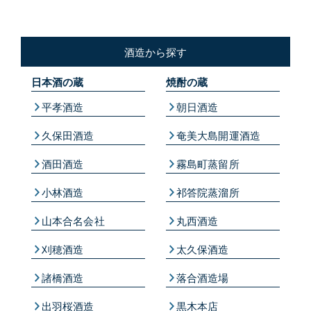
酒造から探す
日本酒の蔵
焼酎の蔵
平孝酒造
朝日酒造
久保田酒造
奄美大島開運酒造
酒田酒造
霧島町蒸留所
小林酒造
祁答院蒸溜所
山本合名会社
丸西酒造
刈穂酒造
太久保酒造
諸橋酒造
落合酒造場
出羽桜酒造
黒木本店