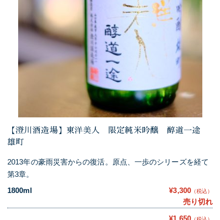
【澄川酒造場】東洋美人 限定純米吟醸 醇道一途
雄町
2013年の豪雨災害からの復活。原点、一歩のシリーズを経て
第3章。
1800ml
¥3,300
（税込）
売り切れ
¥1,650
（税込）