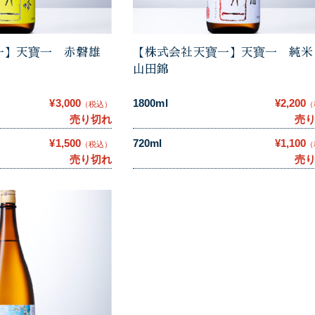
一】天寶一 赤磐雄
【株式会社天寶一】天寶一 純
山田錦
¥3,000
1800ml
¥2,200
（税込）
（
売り切れ
売
¥1,500
720ml
¥1,100
（税込）
（
売り切れ
売