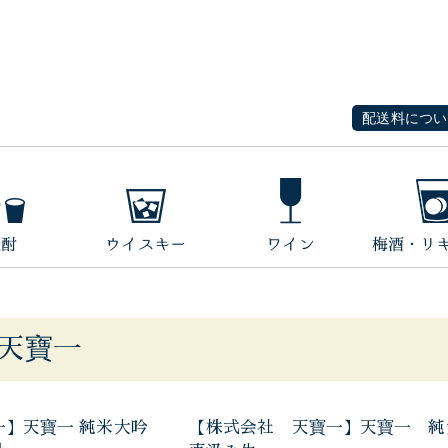
配送料につい
天寶一
一】天寶一 純米大吟
【株式会社 天寶一】天寶一 純