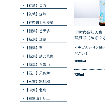
【福島】ロ万
【茨城】森嶋
【神奈川】相模灘
【新潟】想天坊
【株式会社天寶
華風車（かざぐ
【新潟】謙信
イチゴの香りと味
【新潟】至
ださい！
【新潟】越乃景虎
1800ml
【新潟】八海山
【石川】天狗舞
720ml
【三重】寒紅梅
【滋賀】北島
【和歌山】紀土