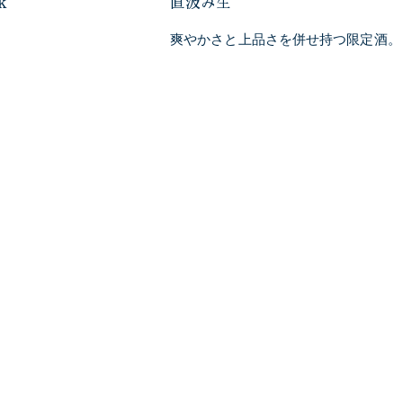
k
直汲み生
爽やかさと上品さを併せ持つ限定酒。