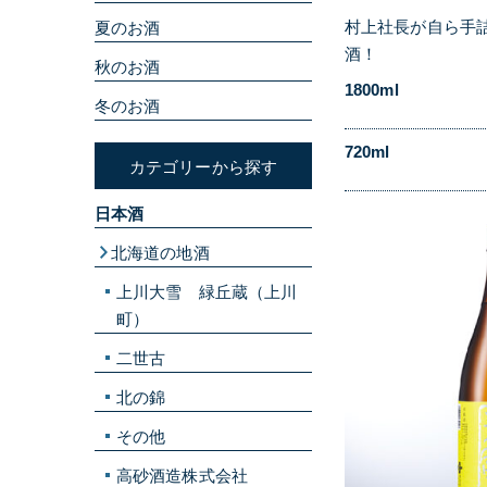
村上社長が自ら手
夏のお酒
酒！
秋のお酒
1800ml
冬のお酒
720ml
カテゴリーから探す
日本酒
北海道の地酒
上川大雪 緑丘蔵（上川
町）
二世古
北の錦
その他
高砂酒造株式会社