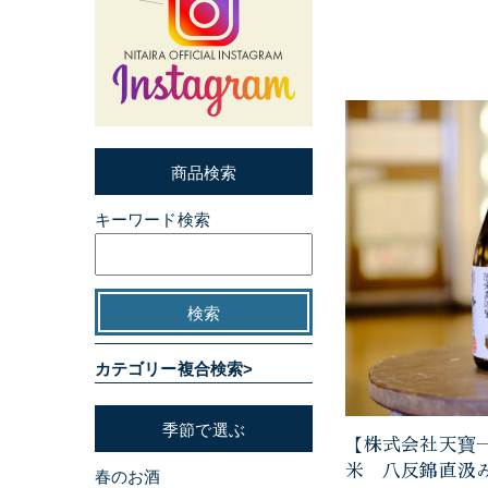
商品検索
キーワード検索
カテゴリー複合検索>
季節で選ぶ
【株式会社天寶
米 八反錦直汲
春のお酒