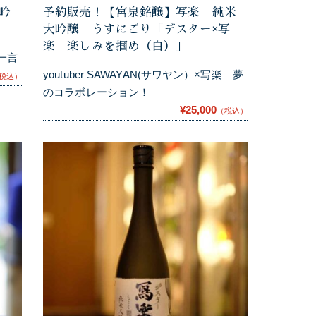
吟
予約販売！【宮泉銘醸】写楽 純米
大吟醸 うすにごり「デスター×写
楽 楽しみを掴め（白）」
一言
youtuber SAWAYAN(サワヤン）×写楽 夢
税込）
のコラボレーション！
¥25,000
（税込）