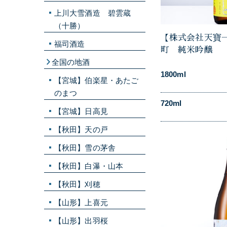
上川大雪酒造 碧雲蔵
（十勝）
【株式会社天寶
福司酒造
町 純米吟醸
全国の地酒
1800ml
【宮城】伯楽星・あたご
のまつ
720ml
【宮城】日高見
【秋田】天の戸
【秋田】雪の茅舎
【秋田】白瀑・山本
【秋田】刈穂
【山形】上喜元
【山形】出羽桜