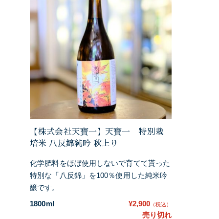
【株式会社天寶一】天寶一 特別栽
培米 八反錦純吟 秋上り
化学肥料をほぼ使用しないで育てて貰った
特別な「八反錦」を100％使用した純米吟
醸です。
1800ml
¥2,900
（税込）
売り切れ