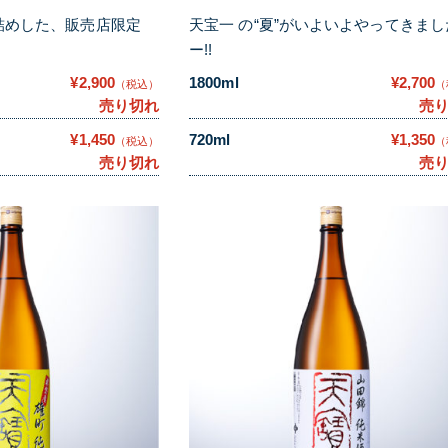
詰めした、販売店限定
天宝一 の“夏”がいよいよやってきまし
ー!!
¥2,900
1800ml
¥2,700
（税込）
（
売り切れ
売
¥1,450
720ml
¥1,350
（税込）
（
売り切れ
売