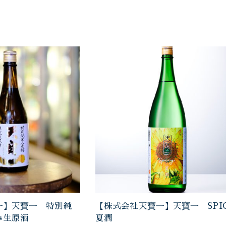
一】天寶一 特別純
【株式会社天寶一】天寶一 SPI
み生原酒
夏潤