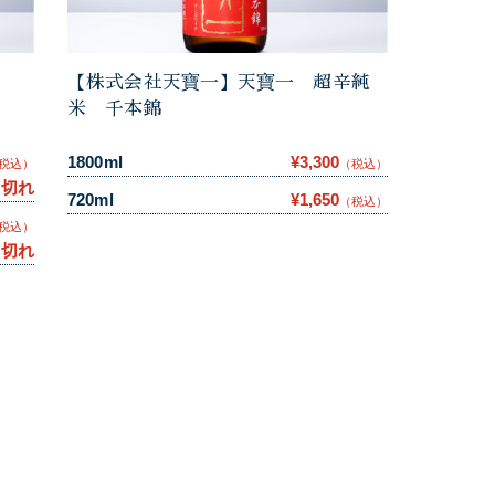
米
【株式会社天寶一】天寶一 超辛純
米 千本錦
1800ml
¥3,300
税込）
（税込）
り切れ
720ml
¥1,650
（税込）
税込）
り切れ