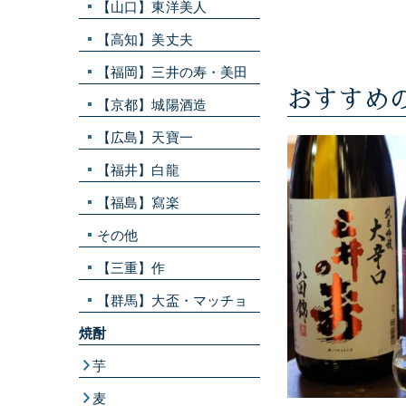
【山口】東洋美人
【高知】美丈夫
【福岡】三井の寿・美田
おすすめ
【京都】城陽酒造
【広島】天寶一
【福井】白龍
【福島】寫楽
その他
【三重】作
【群馬】大盃・マッチョ
焼酎
芋
麦