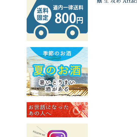
醸 生 攻め Attac