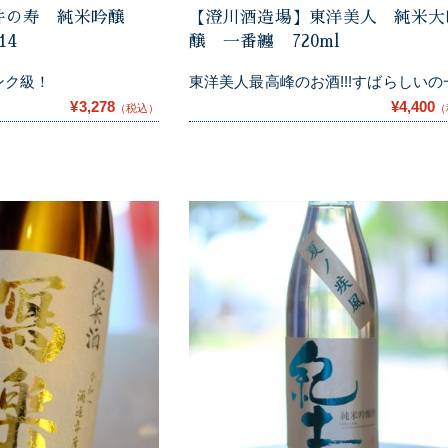
井の寿 純米吟醸
【澄川酒造場】東洋美人 純米大
14
醸 一番纏 720ml
ンク級！
東洋美人最高峰のお酒!!!すばらしいの
¥3,278
¥4,400
（税込）
（