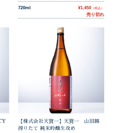
720ml
¥1,450
（税込）
売り切れ
CY
【株式会社天寶一】天寶一 山田錦
搾りたて 純米吟醸生攻め