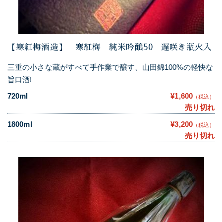
【寒紅梅酒造】 寒紅梅 純米吟醸50 遅咲き瓶火入
三重の小さな蔵がすべて手作業で醸す、山田錦100%の軽快な
旨口酒!
720ml
¥1,600
（税込）
売り切れ
1800ml
¥3,200
（税込）
売り切れ