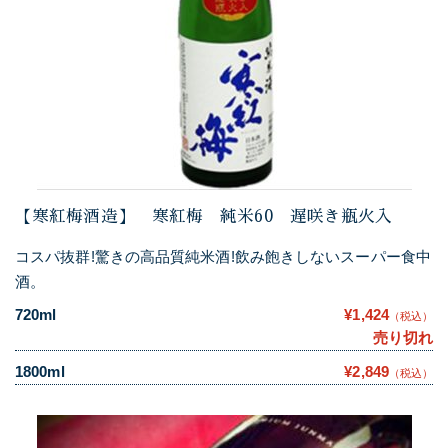
【寒紅梅酒造】 寒紅梅 純米60 遅咲き瓶火入
コスパ抜群!驚きの高品質純米酒!飲み飽きしないスーパー食中
酒。
720ml
¥1,424
（税込）
売り切れ
1800ml
¥2,849
（税込）