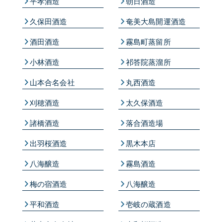
平孝酒造
朝日酒造
久保田酒造
奄美大島開運酒造
酒田酒造
霧島町蒸留所
小林酒造
祁答院蒸溜所
山本合名会社
丸西酒造
刈穂酒造
太久保酒造
諸橋酒造
落合酒造場
出羽桜酒造
黒木本店
八海醸造
霧島酒造
梅の宿酒造
八海醸造
平和酒造
壱岐の蔵酒造