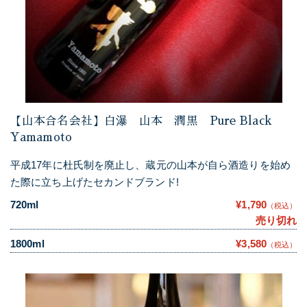
【山本合名会社】白瀑 山本 潤黒 Pure Black
Yamamoto
平成17年に杜氏制を廃止し、蔵元の山本が自ら酒造りを始め
た際に立ち上げたセカンドブランド!
720ml
¥1,790
（税込）
売り切れ
1800ml
¥3,580
（税込）