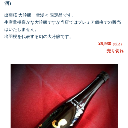
酒)
出羽桜 大吟醸 雪漫々 限定品です。
生産量極僅かな大吟醸ですが当店ではプレミア価格での販売
はいたしません。
出羽桜を代表する幻の大吟醸です。
¥6,930
（税込）
売り切れ