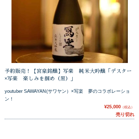
予約販売！【宮泉銘醸】写楽 純米大吟醸「デスター
×写楽 楽しみを掴め（黒）」
youtuber SAWAYAN(サワヤン）×写楽 夢のコラボレーショ
ン！
¥25,000
（税込）
売り切れ