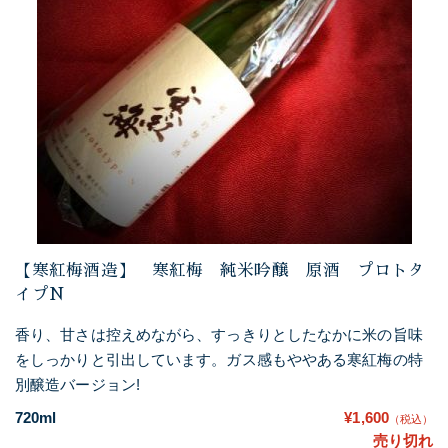
【寒紅梅酒造】 寒紅梅 純米吟醸 原酒 プロトタ
イプN
香り、甘さは控えめながら、すっきりとしたなかに米の旨味
をしっかりと引出しています。ガス感もややある寒紅梅の特
別醸造バージョン!
720ml
¥1,600
（税込）
売り切れ