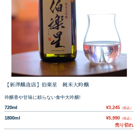
【新澤醸造店】伯楽星 純米大吟醸
吟醸香や甘味に頼らない食中大吟醸!
720ml
¥3,245
（税込）
1800ml
¥5,990
（税込）
売り切れ