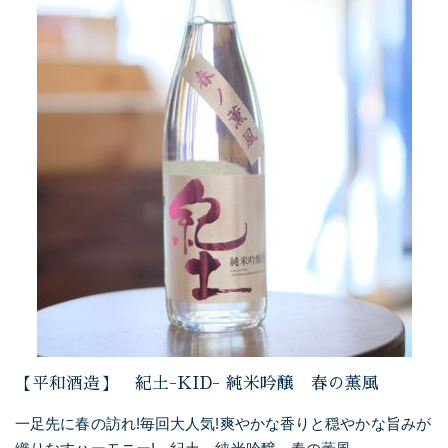
【平和酒造】 紀土-KID- 純米吟醸 春の薫風
一足先に春の訪れ!毎回大人気!爽やかな香りと穏やかな旨みが