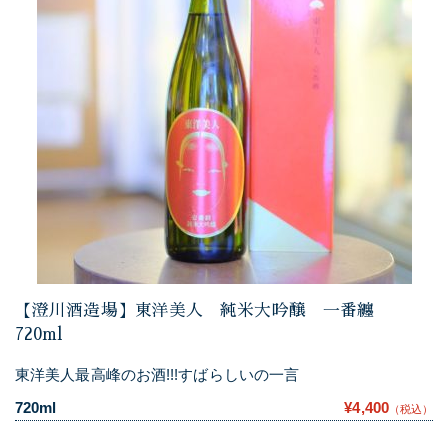
【澄川酒造場】東洋美人 純米大吟醸 一番纏
720ml
東洋美人最高峰のお酒!!!すばらしいの一言
720ml
¥4,400
（税込）