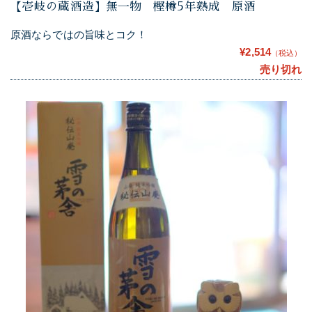
【壱岐の蔵酒造】無一物 樫樽5年熟成 原酒
原酒ならではの旨味とコク！
¥2,514
（税込）
売り切れ