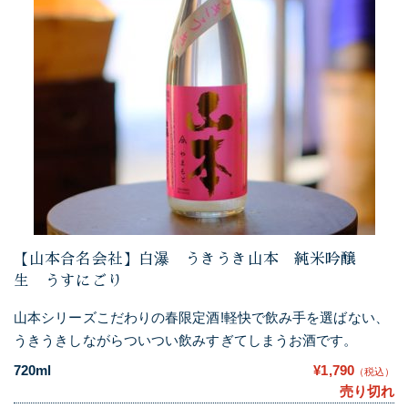
【山本合名会社】白瀑 うきうき山本 純米吟醸
生 うすにごり
山本シリーズこだわりの春限定酒!軽快で飲み手を選ばない、
うきうきしながらついつい飲みすぎてしまうお酒です。
720ml
¥1,790
（税込）
売り切れ