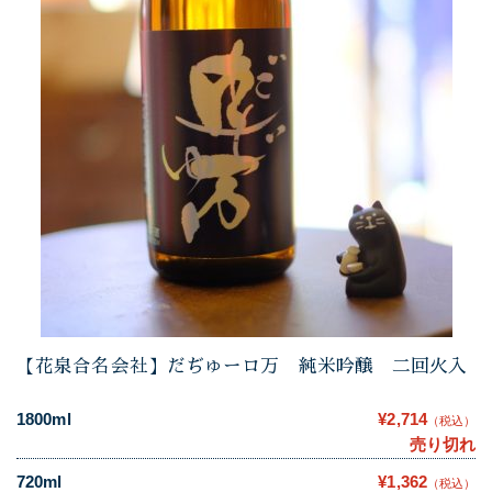
【花泉合名会社】だぢゅーロ万 純米吟醸 二回火入
1800ml
¥2,714
（税込）
売り切れ
720ml
¥1,362
（税込）