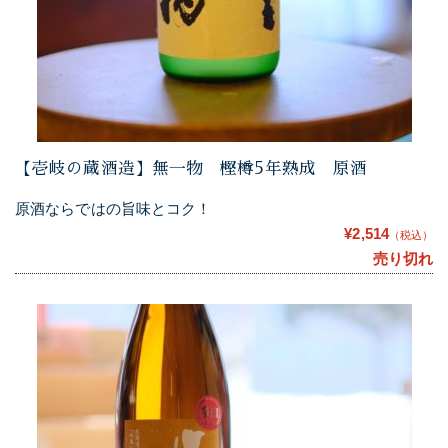
【壱岐の蔵酒造】無一物 樫樽5年熟成 原酒
原酒ならではの旨味とコク！
¥2,514
（税込）
売り切れ