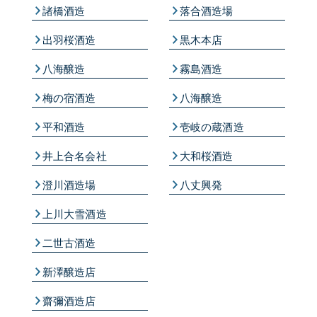
諸橋酒造
落合酒造場
出羽桜酒造
黒木本店
八海醸造
霧島酒造
梅の宿酒造
八海醸造
平和酒造
壱岐の蔵酒造
井上合名会社
大和桜酒造
澄川酒造場
八丈興発
上川大雪酒造
二世古酒造
新澤醸造店
齋彌酒造店