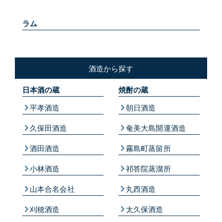
ラム
酒造から探す
日本酒の蔵
焼酎の蔵
平孝酒造
朝日酒造
久保田酒造
奄美大島開運酒造
酒田酒造
霧島町蒸留所
小林酒造
祁答院蒸溜所
山本合名会社
丸西酒造
刈穂酒造
太久保酒造