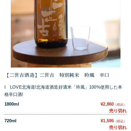
【二世古酒造】二世古 特別純米 吟風 辛口
I LOVE北海道!北海道酒造好適米「吟風」100%使用した本
格辛口酒!
1800ml
¥2,860
（税込）
売り切れ
720ml
¥1,595
（税込）
売り切れ