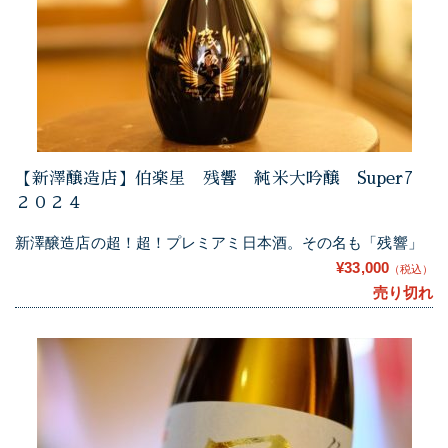
【新澤醸造店】伯楽星 残響 純米大吟醸 Super7
２０２４
新澤醸造店の超！超！プレミアミ日本酒。その名も「残響」
¥33,000
（税込）
売り切れ