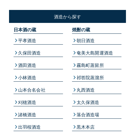
酒造から探す
日本酒の蔵
焼酎の蔵
平孝酒造
朝日酒造
久保田酒造
奄美大島開運酒造
酒田酒造
霧島町蒸留所
小林酒造
祁答院蒸溜所
山本合名会社
丸西酒造
刈穂酒造
太久保酒造
諸橋酒造
落合酒造場
出羽桜酒造
黒木本店