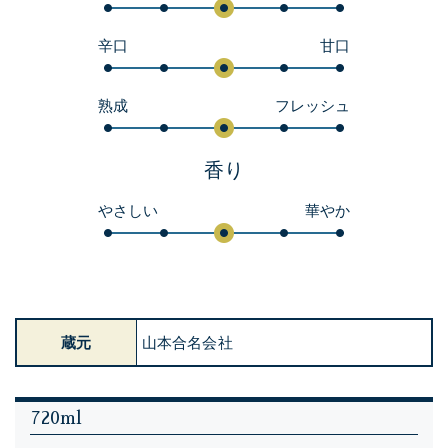
辛口
甘口
熟成
フレッシュ
香り
やさしい
華やか
蔵元
山本合名会社
720ml