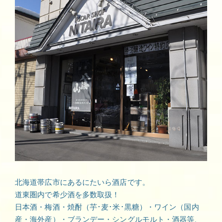
北海道帯広市にあるにたいら酒店です。
道東圏内で希少酒を多数取扱！
日本酒・梅酒・焼酎（芋･麦･米･黒糖）・ワイン（国内
産・海外産）・ブランデー・シングルモルト・酒器等、