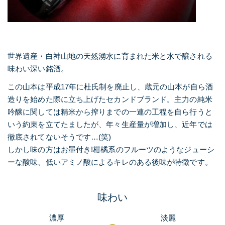
世界遺産・白神山地の天然湧水に育まれた米と水で醸される
味わい深い銘酒。
この山本は平成17年に杜氏制を廃止し、蔵元の山本が自ら酒
造りを始めた際に立ち上げたセカンドブランド。主力の純米
吟醸に関しては精米から搾りまでの一連の工程を自ら行うと
いう約束を立てたましたが、年々生産量が増加し、近年では
徹底されてないそうです…(笑)
しかし味の方はお墨付き!柑橘系のフルーツのようなジューシ
ーな酸味、低いアミノ酸によるキレのある後味が特徴です。
味わい
濃厚
淡麗