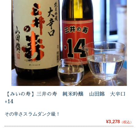
【みいの寿】三井の寿 純米吟醸 山田錦 大辛口
+14
その辛さスラムダンク級！
¥3,278
（税込）