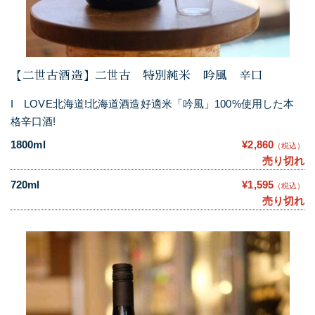
【二世古酒造】二世古 特別純米 吟風 辛口
I LOVE北海道!北海道酒造好適米「吟風」100%使用した本
格辛口酒!
1800ml
¥2,860
（税込）
売り切れ
720ml
¥1,595
（税込）
売り切れ