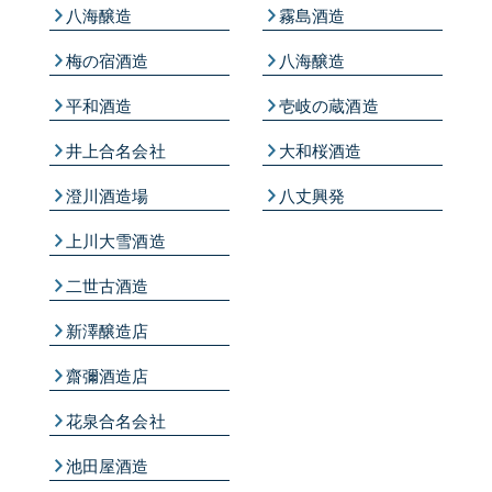
八海醸造
霧島酒造
梅の宿酒造
八海醸造
平和酒造
壱岐の蔵酒造
井上合名会社
大和桜酒造
澄川酒造場
八丈興発
上川大雪酒造
二世古酒造
新澤醸造店
齋彌酒造店
花泉合名会社
池田屋酒造