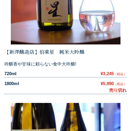
【新澤醸造店】伯楽星 純米大吟醸
吟醸香や甘味に頼らない食中大吟醸!
720ml
¥3,245
（税込）
1800ml
¥5,990
（税込）
売り切れ