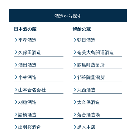
酒造から探す
日本酒の蔵
焼酎の蔵
平孝酒造
朝日酒造
久保田酒造
奄美大島開運酒造
酒田酒造
霧島町蒸留所
小林酒造
祁答院蒸溜所
山本合名会社
丸西酒造
刈穂酒造
太久保酒造
諸橋酒造
落合酒造場
出羽桜酒造
黒木本店