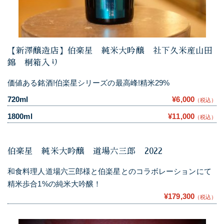
【新澤醸造店】伯楽星 純米大吟醸 社下久米産山田
錦 桐箱入り
価値ある銘酒!伯楽星シリーズの最高峰!精米29%
720ml
¥6,000
（税込）
1800ml
¥11,000
（税込）
伯楽星 純米大吟醸 道場六三郎 2022
和食料理人道場六三郎様と伯楽星とのコラボレーションにて
精米歩合1%の純米大吟醸！
¥179,300
（税込）