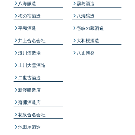
八海醸造
霧島酒造
梅の宿酒造
八海醸造
平和酒造
壱岐の蔵酒造
井上合名会社
大和桜酒造
澄川酒造場
八丈興発
上川大雪酒造
二世古酒造
新澤醸造店
齋彌酒造店
花泉合名会社
池田屋酒造