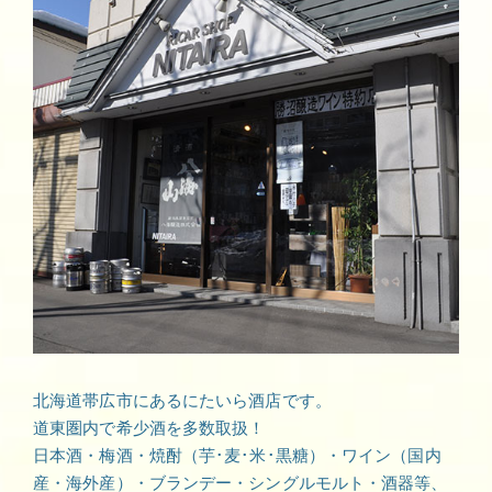
北海道帯広市にあるにたいら酒店です。
道東圏内で希少酒を多数取扱！
日本酒・梅酒・焼酎（芋･麦･米･黒糖）・ワイン（国内
産・海外産）・ブランデー・シングルモルト・酒器等、