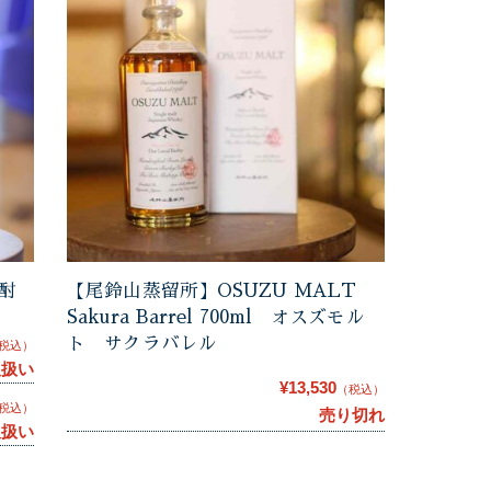
酎
【尾鈴山蒸留所】OSUZU MALT
Sakura Barrel 700ml オスズモル
ト サクラバレル
税込）
取扱い
¥13,530
（税込）
税込）
売り切れ
取扱い