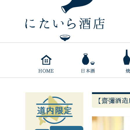
【齋彌酒造