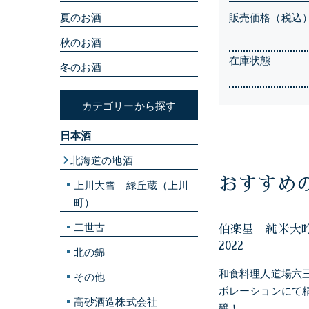
夏のお酒
販売価格（税込
秋のお酒
在庫状態
冬のお酒
カテゴリーから探す
日本酒
北海道の地酒
おすすめ
上川大雪 緑丘蔵（上川
町）
二世古
伯楽星 純米大
2022
北の錦
和食料理人道場六
その他
ボレーションにて
高砂酒造株式会社
醸！