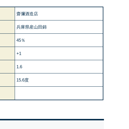
齋彌酒造店
兵庫県産山田錦
45％
+1
1.6
15.6度