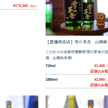
¥179,300
（税込）
【齋彌酒造店】雪の茅舎 山廃純
こだわりの自家培養酵母!雪の茅舎の
酒、山廃純米酒!
720ml
¥1,485
（
店頭のみ
1800ml
¥2,860
（
店頭のみ