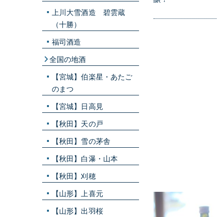
上川大雪酒造 碧雲蔵
（十勝）
福司酒造
全国の地酒
【宮城】伯楽星・あたご
のまつ
【宮城】日高見
【秋田】天の戸
【秋田】雪の茅舎
【秋田】白瀑・山本
【秋田】刈穂
【山形】上喜元
【山形】出羽桜