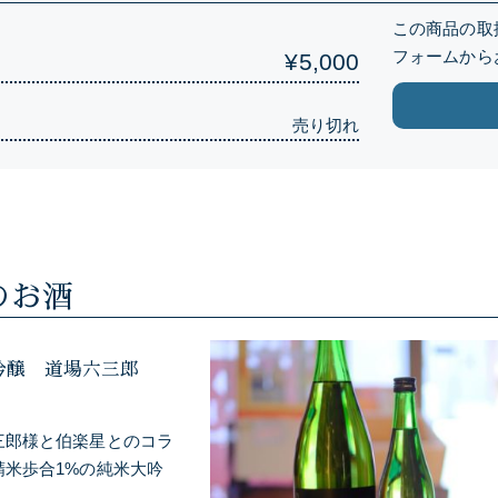
）
この商品の取
フォームから
¥5,000
売り切れ
のお酒
吟醸 道場六三郎
三郎様と伯楽星とのコラ
精米歩合1%の純米大吟