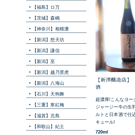
【福島】ロ万
【茨城】森嶋
【神奈川】相模灘
【新潟】想天坊
【新潟】謙信
【新潟】至
【新潟】越乃景虎
【新澤醸造店】
【新潟】八海山
酒
【石川】天狗舞
超濃厚!こんなヨー
【三重】寒紅梅
ジャージー牛の生乳
ルトと日本酒で仕
【滋賀】北島
キュール!
【和歌山】紀土
720ml