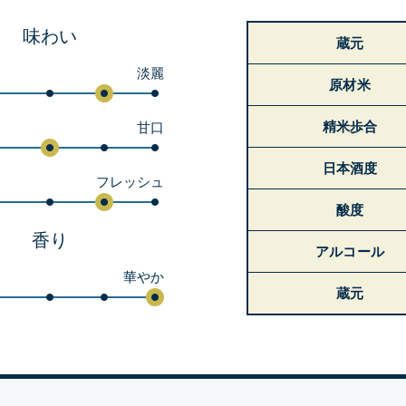
味わい
蔵元
淡麗
原材米
精米歩合
甘口
日本酒度
フレッシュ
酸度
香り
アルコール
華やか
蔵元