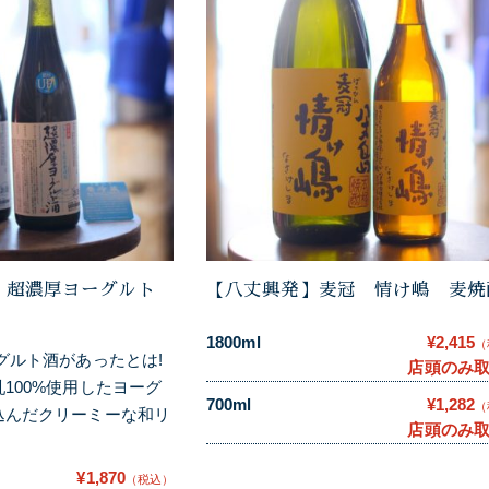
 超濃厚ヨーグルト
【八丈興発】麦冠 情け嶋 麦焼
1800ml
¥2,415
（
グルト酒があったとは!
店頭のみ
100%使用したヨーグ
700ml
¥1,282
（
込んだクリーミーな和リ
店頭のみ
¥1,870
（税込）