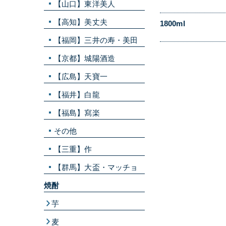
【山口】東洋美人
【高知】美丈夫
1800ml
【福岡】三井の寿・美田
【京都】城陽酒造
【広島】天寶一
【福井】白龍
【福島】寫楽
その他
【三重】作
【群馬】大盃・マッチョ
焼酎
芋
麦