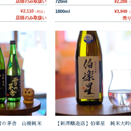
店頭のみ取扱い
720ml
¥2,288
（
¥2,110
1800ml
¥3,949
（税込）
（
店頭のみ取扱い
売
雪の茅舎 山廃純米
【新澤醸造店】伯楽星 純米大吟