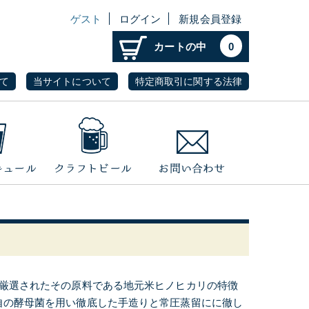
ゲスト
ログイン
新規会員登録
カートの中
0
て
当サイトについて
特定商取引に関する法律
、厳選されたその原料である地元米ヒノヒカリの特徴
自の酵母菌を用い徹底した手造りと常圧蒸留にに徹し