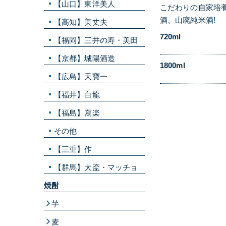
【山口】東洋美人
こだわりの自家培養
酒、山廃純米酒!
【高知】美丈夫
720ml
【福岡】三井の寿・美田
【京都】城陽酒造
1800ml
【広島】天寶一
【福井】白龍
【福島】寫楽
その他
【三重】作
【群馬】大盃・マッチョ
焼酎
芋
麦