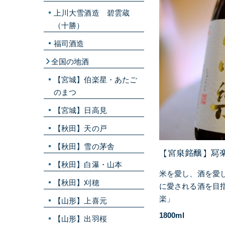
上川大雪酒造 碧雲蔵
（十勝）
福司酒造
全国の地酒
【宮城】伯楽星・あたご
のまつ
【宮城】日高見
【秋田】天の戸
【秋田】雪の茅舎
【宮泉銘醸】冩
【秋田】白瀑・山本
米を愛し、酒を愛
【秋田】刈穂
に愛される酒を目
楽」
【山形】上喜元
1800ml
【山形】出羽桜