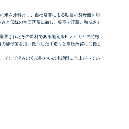
。
産の米を原料とし、自社培養による独自の酵母菌を用
込みと伝統の常圧蒸留に徹し、甕壺で貯蔵、熟成させ
、厳選されたその原料である地元米ヒノヒカリの特徴
自の酵母菌を用い徹底した手造りと常圧蒸留にに徹し
。
る、そして深みのある味わいの米焼酎に仕上がってい