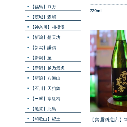
【福島】ロ万
720ml
【茨城】森嶋
【神奈川】相模灘
【新潟】想天坊
【新潟】謙信
【新潟】至
【新潟】越乃景虎
【新潟】八海山
【石川】天狗舞
【三重】寒紅梅
【滋賀】北島
【和歌山】紀土
【齋彌酒造店】