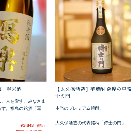
楽 純米酒
【太久保酒造】芋焼酎 薩摩の皇帝
士の門
し、人を愛す。みなさま
本当のプレミアム焼酎。
指す。福島の銘酒「写
大久保酒造の代表銘柄「侍士の門」
¥3,843
（税込）