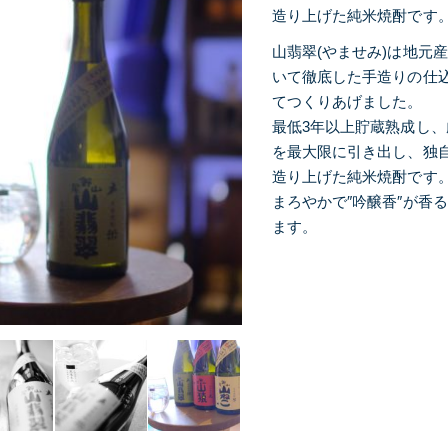
造り上げた純米焼酎です
山翡翠(やませみ)は地元
いて徹底した手造りの仕
てつくりあげました。
最低3年以上貯蔵熟成し
を最大限に引き出し、独
造り上げた純米焼酎です
まろやかで″吟醸香″が香
ます。