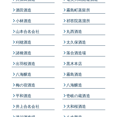
酒田酒造
霧島町蒸留所
小林酒造
祁答院蒸溜所
山本合名会社
丸西酒造
刈穂酒造
太久保酒造
諸橋酒造
落合酒造場
出羽桜酒造
黒木本店
八海醸造
霧島酒造
梅の宿酒造
八海醸造
平和酒造
壱岐の蔵酒造
井上合名会社
大和桜酒造