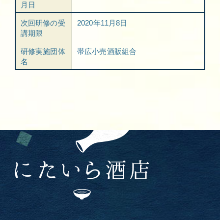
月日
次回研修の受
2020年11月8日
講期限
研修実施団体
帯広小売酒販組合
名