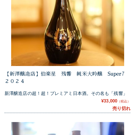
【新澤醸造店】伯楽星 残響 純米大吟醸 Super7
２０２４
新澤醸造店の超！超！プレミアミ日本酒。その名も「残響」
¥33,000
（税込）
売り切れ