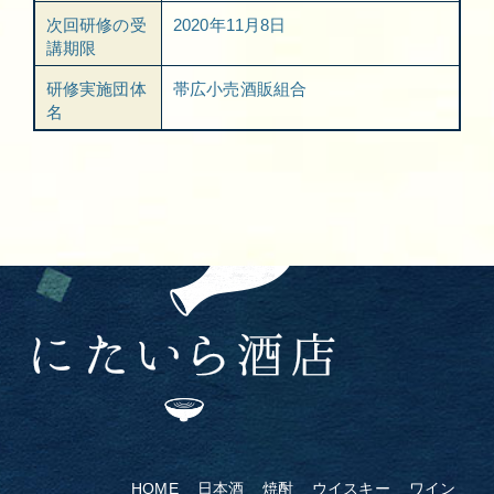
次回研修の受
2020年11月8日
講期限
研修実施団体
帯広小売酒販組合
名
HOME
日本酒
焼酎
ウイスキー
ワイン