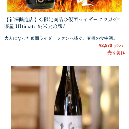
【新澤醸造店】◇限定商品◇仮面ライダークウガ×伯
楽星 Ultimate 純米大吟醸/
大人になった仮面ライダーファンへ捧ぐ、究極の食中酒。
¥2,970
（税込）
売り切れ