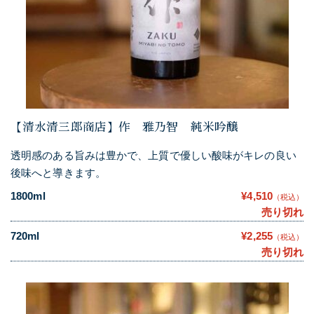
【清水清三郎商店】作 雅乃智 純米吟醸
透明感のある旨みは豊かで、上質で優しい酸味がキレの良い
後味へと導きます。
1800ml
¥4,510
（税込）
売り切れ
720ml
¥2,255
（税込）
売り切れ