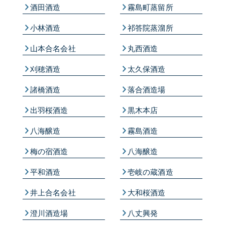
酒田酒造
霧島町蒸留所
小林酒造
祁答院蒸溜所
山本合名会社
丸西酒造
刈穂酒造
太久保酒造
諸橋酒造
落合酒造場
出羽桜酒造
黒木本店
八海醸造
霧島酒造
梅の宿酒造
八海醸造
平和酒造
壱岐の蔵酒造
井上合名会社
大和桜酒造
澄川酒造場
八丈興発