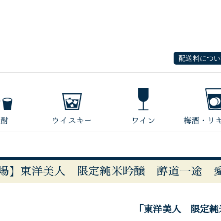
配送料につい
場】東洋美人 限定純米吟醸 醇道一途 
「東洋美人 限定純