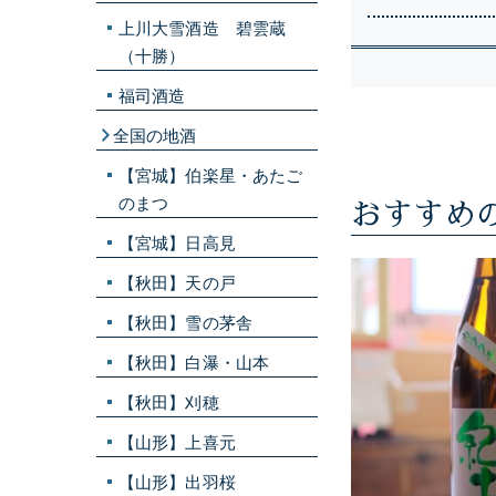
上川大雪酒造 碧雲蔵
（十勝）
福司酒造
全国の地酒
【宮城】伯楽星・あたご
のまつ
おすすめ
【宮城】日高見
【秋田】天の戸
【秋田】雪の茅舎
【秋田】白瀑・山本
【秋田】刈穂
【山形】上喜元
【山形】出羽桜