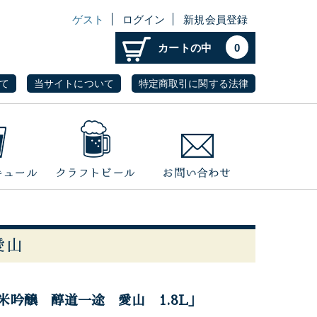
ゲスト
ログイン
新規会員登録
カートの中
0
て
当サイトについて
特定商取引に関する法律
愛山
米吟醸 醇道一途 愛山 1.8L」