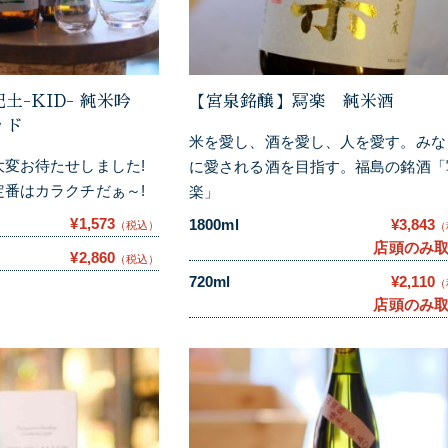
-KID- 純米吟
【宮泉銘醸】冩楽 純米酒
ッド
米を愛し、酒を愛し、人を愛す。みな
変お待たせしました!
に愛される酒を目指す。福島の銘酒「
番はカラクチだぁ～!
楽」
¥1,573
1800ml
¥3,843
（税込）
（
店頭のみ
¥2,860
（税込）
720ml
¥2,110
（
店頭のみ