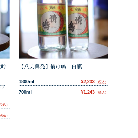
大吟
【八丈興発】情け嶋 白瓶
1800ml
¥2,233
（税込）
パフ
700ml
¥1,243
（税込）
税込）
税込）