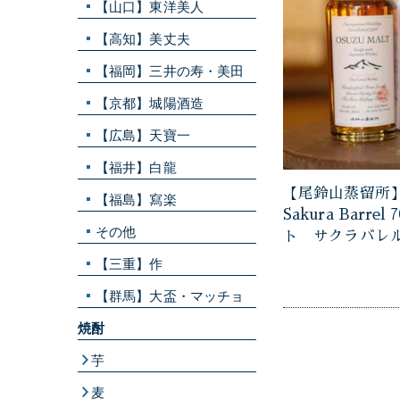
【山口】東洋美人
【高知】美丈夫
【福岡】三井の寿・美田
【京都】城陽酒造
【広島】天寶一
【福井】白龍
【尾鈴山蒸留所】
【福島】寫楽
Sakura Barre
その他
ト サクラバレ
【三重】作
【群馬】大盃・マッチョ
焼酎
芋
麦