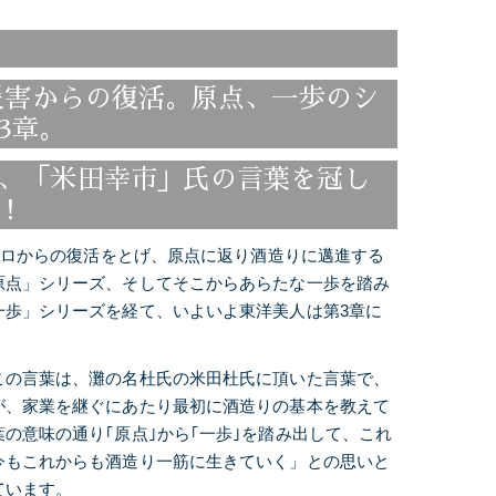
雨災害からの復活。原点、一歩のシ
3章。
、「米田幸市」氏の言葉を冠し
！
でゼロからの復活をとげ、原点に返り酒造りに邁進する
原点」シリーズ、そしてそこからあらたな一歩を踏み
一歩」シリーズを経て、いよいよ東洋美人は第3章に
この言葉は、灘の名杜氏の米田杜氏に頂いた言葉で、
が、家業を継ぐにあたり最初に酒造りの基本を教えて
の意味の通り｢原点｣から｢一歩｣を踏み出して、これ
今もこれからも酒造り一筋に生きていく」との思いと
ています。