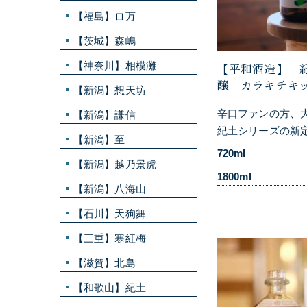
【福島】ロ万
【茨城】森嶋
【神奈川】相模灘
【平和酒造】 紀土
醸 カラキチキ
【新潟】想天坊
辛口ファンの方、大
【新潟】謙信
紀土シリーズの新定
【新潟】至
720ml
【新潟】越乃景虎
1800ml
【新潟】八海山
【石川】天狗舞
【三重】寒紅梅
【滋賀】北島
【和歌山】紀土