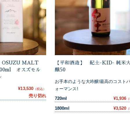
OSUZU MALT
【平和酒造】 紀土-KID- 純米
l 700ml オスズモル
醸50
ル
お手本のような大吟醸!最高のコスト
¥13,530
ォーマンス!
（税込）
売り切れ
720ml
¥1,936
（
1800ml
¥3,520
（