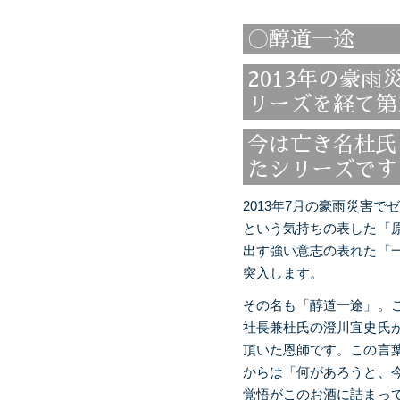
〇醇道一途
2013年の豪
リーズを経て第
今は亡き名杜氏
たシリーズです
2013年7月の豪雨災害
という気持ちの表した「
出す強い意志の表れた「
突入します。
その名も「醇道一途」。
社長兼杜氏の澄川宜史氏
頂いた恩師です。この言葉
からは「何があろうと、
覚悟がこのお酒に詰まっ