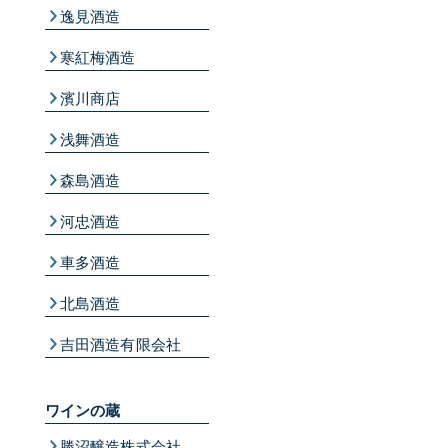
逸見酒造
寒紅梅酒造
濱川商店
浅舞酒造
森島酒造
河忠酒造
車多酒造
北島酒造
吉田酒造有限会社
ワインの蔵
勝沼醸造株式会社