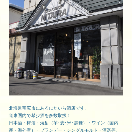
北海道帯広市にあるにたいら酒店です。
道東圏内で希少酒を多数取扱！
日本酒・梅酒・焼酎（芋･麦･米･黒糖）・ワイン（国内
産・海外産）・ブランデー・シングルモルト・酒器等、