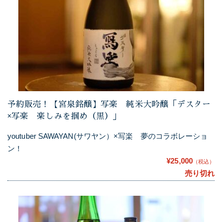
予約販売！【宮泉銘醸】写楽 純米大吟醸「デスター
×写楽 楽しみを掴め（黒）」
youtuber SAWAYAN(サワヤン）×写楽 夢のコラボレーショ
ン！
¥25,000
（税込）
売り切れ