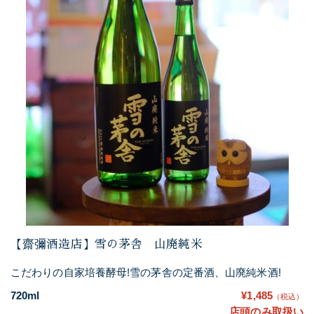
【齋彌酒造店】雪の茅舎 山廃純米
こだわりの自家培養酵母!雪の茅舎の定番酒、山廃純米酒!
720ml
¥1,485
（税込）
店頭のみ取扱い