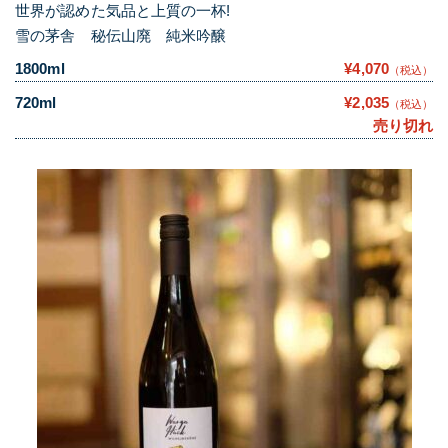
世界が認めた気品と上質の一杯!
雪の茅舎 秘伝山廃 純米吟醸
1800ml
¥4,070
（税込）
720ml
¥2,035
（税込）
売り切れ