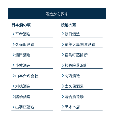
酒造から探す
日本酒の蔵
焼酎の蔵
平孝酒造
朝日酒造
久保田酒造
奄美大島開運酒造
酒田酒造
霧島町蒸留所
小林酒造
祁答院蒸溜所
山本合名会社
丸西酒造
刈穂酒造
太久保酒造
諸橋酒造
落合酒造場
出羽桜酒造
黒木本店