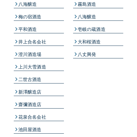
八海醸造
霧島酒造
梅の宿酒造
八海醸造
平和酒造
壱岐の蔵酒造
井上合名会社
大和桜酒造
澄川酒造場
八丈興発
上川大雪酒造
二世古酒造
新澤醸造店
齋彌酒造店
花泉合名会社
池田屋酒造