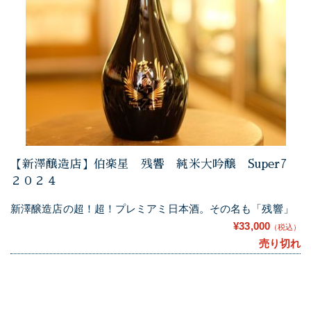
【新澤醸造店】伯楽星 残響 純米大吟醸 Super7
２０２４
新澤醸造店の超！超！プレミアミ日本酒。その名も「残響」
¥33,000
（税込）
売り切れ