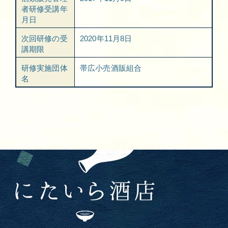
者研修受講年
月日
次回研修の受
2020年11月8日
講期限
研修実施団体
帯広小売酒販組合
名