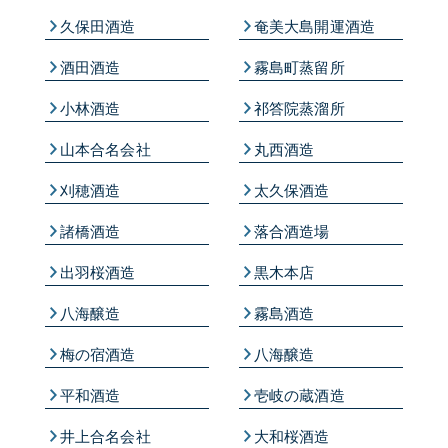
久保田酒造
奄美大島開運酒造
酒田酒造
霧島町蒸留所
小林酒造
祁答院蒸溜所
山本合名会社
丸西酒造
刈穂酒造
太久保酒造
諸橋酒造
落合酒造場
出羽桜酒造
黒木本店
八海醸造
霧島酒造
梅の宿酒造
八海醸造
平和酒造
壱岐の蔵酒造
井上合名会社
大和桜酒造