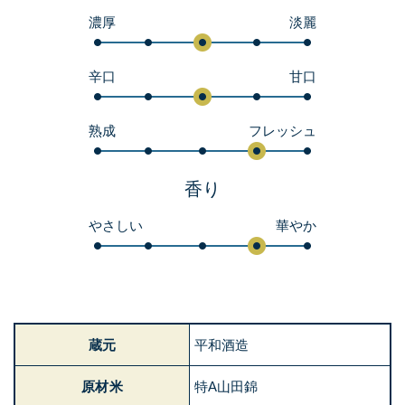
濃厚
淡麗
辛口
甘口
熟成
フレッシュ
香り
やさしい
華やか
蔵元
平和酒造
原材米
特A山田錦