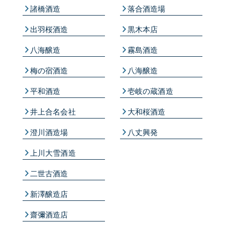
諸橋酒造
落合酒造場
出羽桜酒造
黒木本店
八海醸造
霧島酒造
梅の宿酒造
八海醸造
平和酒造
壱岐の蔵酒造
井上合名会社
大和桜酒造
澄川酒造場
八丈興発
上川大雪酒造
二世古酒造
新澤醸造店
齋彌酒造店