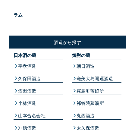
ラム
酒造から探す
日本酒の蔵
焼酎の蔵
平孝酒造
朝日酒造
久保田酒造
奄美大島開運酒造
酒田酒造
霧島町蒸留所
小林酒造
祁答院蒸溜所
山本合名会社
丸西酒造
刈穂酒造
太久保酒造