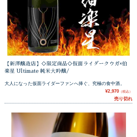
【新澤醸造店】◇限定商品◇仮面ライダークウガ×伯
楽星 Ultimate 純米大吟醸/
大人になった仮面ライダーファンへ捧ぐ、究極の食中酒。
¥2,970
（税込）
売り切れ