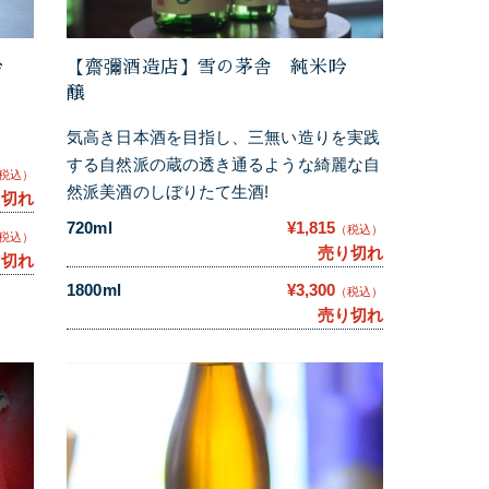
吟
【齋彌酒造店】雪の茅舎 純米吟
醸
気高き日本酒を目指し、三無い造りを実践
する自然派の蔵の透き通るような綺麗な自
税込）
然派美酒のしぼりたて生酒!
り切れ
720ml
¥1,815
（税込）
税込）
売り切れ
り切れ
1800ml
¥3,300
（税込）
売り切れ