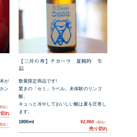
【三井の寿】チカーラ 夏純吟 生
詰
山本が
数量限定商品です!
カン
驚きの「セミ」ラベル。未体験のリンゴ
酸。
キュっと冷やしておいしい酸は夏を圧巻し
税込）
ます。
り切れ
1800ml
¥2,860
（税込）
税込）
売り切れ