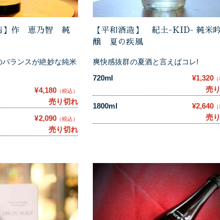
店】作 恵乃智 純
【平和酒造】 紀土-KID- 純米
醸 夏の疾風
のバランスが絶妙な純米
爽快感抜群の夏酒と言えばコレ!
720ml
¥1,320
（
売
¥4,180
（税込）
売り切れ
1800ml
¥2,640
（
売
¥2,090
（税込）
売り切れ