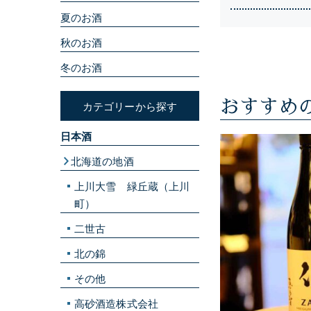
夏のお酒
秋のお酒
冬のお酒
おすすめ
カテゴリーから探す
日本酒
北海道の地酒
上川大雪 緑丘蔵（上川
町）
二世古
北の錦
その他
高砂酒造株式会社