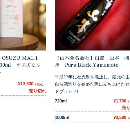
OSUZU MALT
【山本合名会社】白瀑 山本 潤
l 700ml オスズモル
黒 Pure Black Yamamoto
ル
平成17年に杜氏制を廃止し、蔵元の
¥13,530
自ら酒造りを始めた際に立ち上げたセ
（税込）
売り切れ
ドブランド!
720ml
¥1,790
（
売
1800ml
¥3,580
（