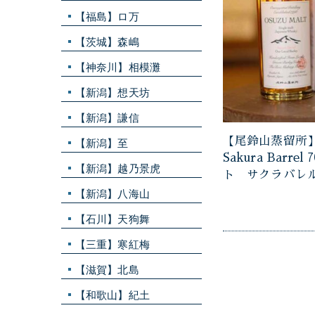
【福島】ロ万
【茨城】森嶋
【神奈川】相模灘
【新潟】想天坊
【新潟】謙信
【尾鈴山蒸留所】
【新潟】至
Sakura Barre
【新潟】越乃景虎
ト サクラバレ
【新潟】八海山
【石川】天狗舞
【三重】寒紅梅
【滋賀】北島
【和歌山】紀土