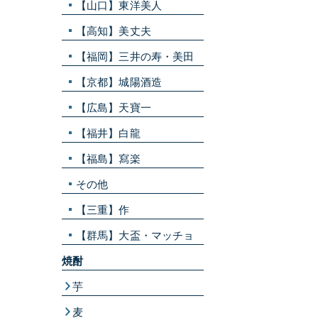
【山口】東洋美人
【高知】美丈夫
【福岡】三井の寿・美田
【京都】城陽酒造
【広島】天寶一
【福井】白龍
【福島】寫楽
その他
【三重】作
【群馬】大盃・マッチョ
焼酎
芋
麦