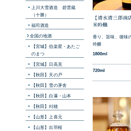
上川大雪酒造 碧雲蔵
（十勝）
【清水清三郎商
米吟醸
福司酒造
全国の地酒
香り、旨味、後味
吟醸
【宮城】伯楽星・あたご
のまつ
1800ml
【宮城】日高見
720ml
【秋田】天の戸
【秋田】雪の茅舎
【秋田】白瀑・山本
【秋田】刈穂
【山形】上喜元
【山形】出羽桜