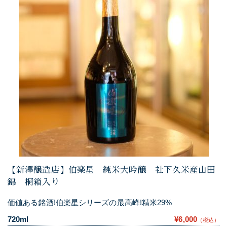
【新澤醸造店】伯楽星 純米大吟醸 社下久米産山田
錦 桐箱入り
価値ある銘酒!伯楽星シリーズの最高峰!精米29%
720ml
¥6,000
（税込）