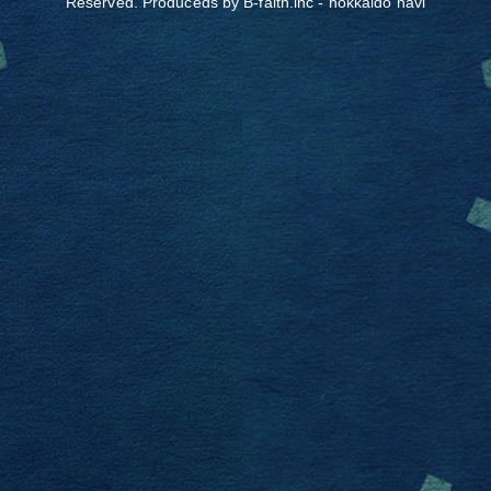
Reserved. Produceds by
B-faith.lnc
-
hokkaido navi