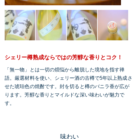
シェリー樽熟成ならではの芳醇な香りとコク！
「無一物」とは一切の煩悩から離脱した境地を指す禅
語。厳選材料を使い、シェリー酒の古樽で5年以上熟成さ
せた琥珀色の焼酎です。封を切ると樽のバニラ香が広が
ります。芳醇な香りとマイルドな深い味わいが魅力で
す。
味わい