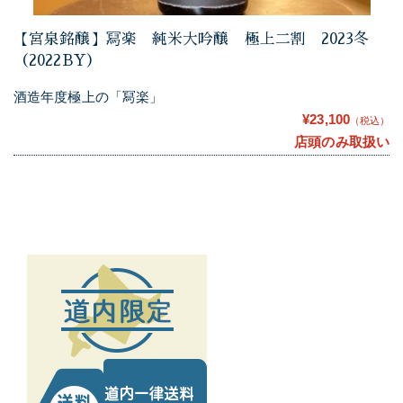
【宮泉銘醸】冩楽 純米大吟醸 極上二割 2023冬
（2022BY）
酒造年度極上の「冩楽」
¥23,100
（税込）
店頭のみ取扱い