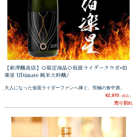
【新澤醸造店】◇限定商品◇仮面ライダークウガ×伯
楽星 Ultimate 純米大吟醸/
大人になった仮面ライダーファンへ捧ぐ、究極の食中酒。
¥2,970
（税込）
売り切れ