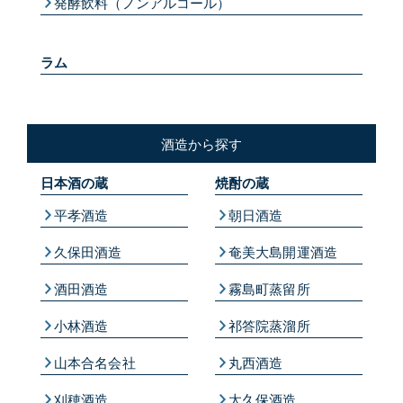
発酵飲料（ノンアルコール）
ラム
酒造から探す
日本酒の蔵
焼酎の蔵
平孝酒造
朝日酒造
久保田酒造
奄美大島開運酒造
酒田酒造
霧島町蒸留所
小林酒造
祁答院蒸溜所
山本合名会社
丸西酒造
刈穂酒造
太久保酒造