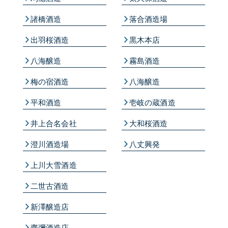
諸橋酒造
落合酒造場
出羽桜酒造
黒木本店
八海醸造
霧島酒造
梅の宿酒造
八海醸造
平和酒造
壱岐の蔵酒造
井上合名会社
大和桜酒造
澄川酒造場
八丈興発
上川大雪酒造
二世古酒造
新澤醸造店
齋彌酒造店