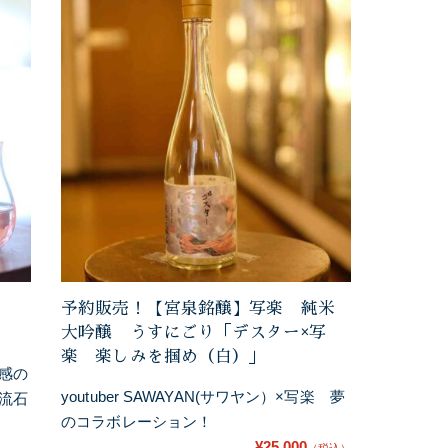
予約販売！【宮泉銘醸】写楽 純米
大吟醸 うすにごり「デスター×写
楽 楽しみを掴め（白）」
感の
youtuber SAWAYAN(サワヤン）×写楽 夢
流石
のコラボレーション！
¥25,000
（税込）