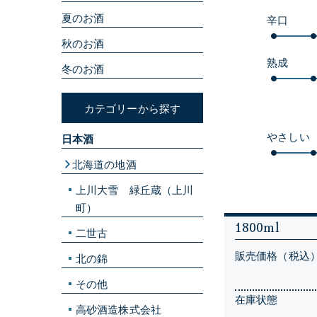
夏のお酒
辛口
秋のお酒
熟成
冬のお酒
カテゴリーから探す
やさしい
日本酒
北海道の地酒
上川大雪 緑丘蔵（上川
町）
1800ml
二世古
販売価格（税込
北の錦
その他
在庫状態
高砂酒造株式会社