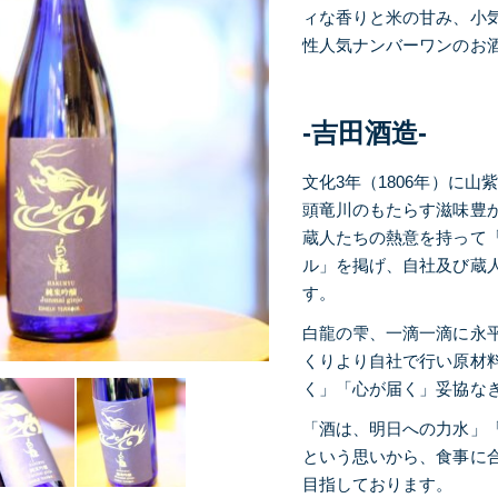
ィな香りと米の甘み、小
性人気ナンバーワンのお
-吉田酒造-
文化3年（1806年）に
頭竜川のもたらす滋味豊
蔵人たちの熱意を持って
ル」を掲げ、自社及び蔵
す。
白龍の雫、一滴一滴に永
くりより自社で行い原材
く」「心が届く」妥協な
「酒は、明日への力水」
という思いから、食事に
目指しております。