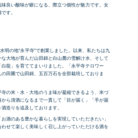
気味良い酸味が癖になる、際立つ個性が魅力です。女
酒です。
山紫水明の地“永平寺”で創業しました。以来、私たちは九
かな大地が育んだ山田錦と白山麓の雪解け水、そして
「白龍」を育ててまいりました。「永平寺テロワー
人の田圃で山田錦、五百万石を全部栽培しておりま
平寺の米・水・大地のうま味が凝縮できるよう、米づ
料から清酒になるまで一貫して「目が届く」「手が届
き酒造りを追及しております。
「お酒のある豊かな暮らしを実現していただきたい」
合わせて楽しく美味しく召し上がっていただける酒を