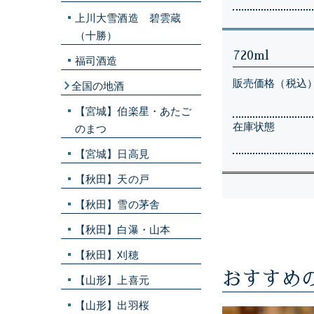
上川大雪酒造 碧雲蔵
（十勝）
720ml
福司酒造
販売価格（税込
全国の地酒
【宮城】伯楽星・あたご
在庫状態
のまつ
【宮城】日高見
【秋田】天の戸
【秋田】雪の茅舎
【秋田】白瀑・山本
【秋田】刈穂
おすすめ
【山形】上喜元
【山形】出羽桜