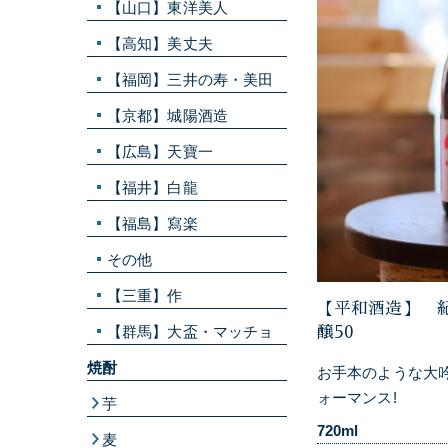
【山口】東洋美人
【高知】美丈夫
【福岡】三井の寿・美田
【京都】城陽酒造
【広島】天寶一
【福井】白龍
【福島】寫楽
その他
【三重】作
【平和酒造】 紀
【群馬】大盃・マッチョ
醸50
焼酎
お手本のような大吟
ォーマンス!
芋
720ml
麦