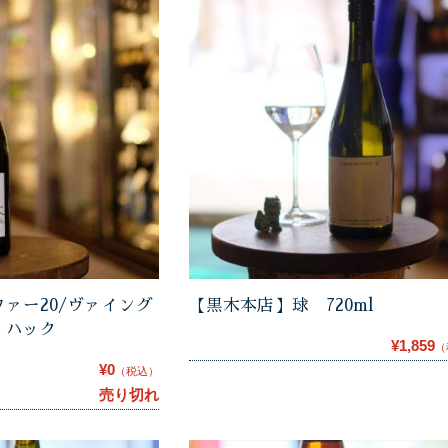
ァー20/ヴァイング
【黒木本店】球 720ml
・ハック
¥1,859
（
¥0
（税込）
売り切れ