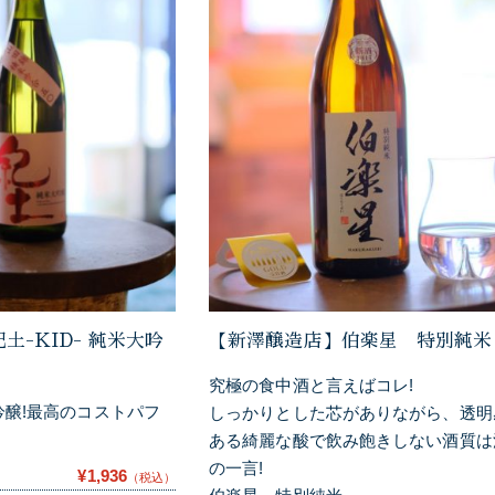
土-KID- 純米大吟
【新澤醸造店】伯楽星 特別純米
究極の食中酒と言えばコレ!
醸!最高のコストパフ
しっかりとした芯がありながら、透明
ある綺麗な酸で飲み飽きしない酒質は
の一言!
¥1,936
（税込）