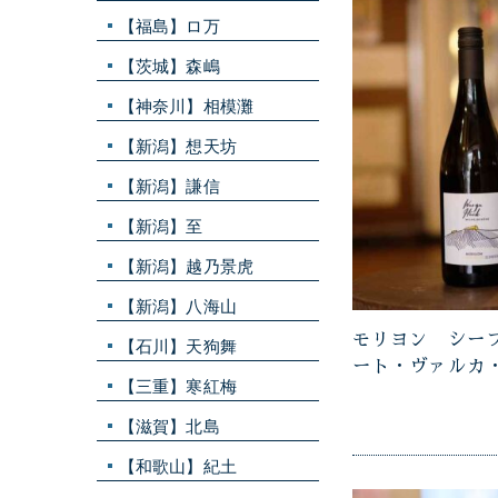
【福島】ロ万
【茨城】森嶋
【神奈川】相模灘
【新潟】想天坊
【新潟】謙信
【新潟】至
【新潟】越乃景虎
【新潟】八海山
モリヨン シーフ
【石川】天狗舞
ート・ヴァルカ
【三重】寒紅梅
【滋賀】北島
【和歌山】紀土