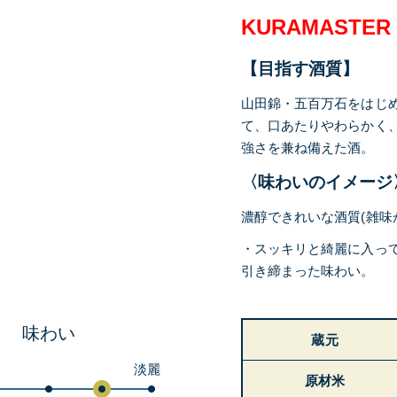
KURAMASTE
【目指す酒質】
山田錦・五百万石をはじ
て、口あたりやわらかく
強さを兼ね備えた酒。
〈味わいのイメージ
濃醇できれいな酒質(雑味
・スッキリと綺麗に入っ
引き締まった味わい。
味わい
蔵元
淡麗
原材米