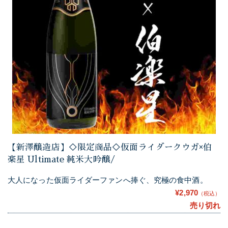
【新澤醸造店】◇限定商品◇仮面ライダークウガ×伯
楽星 Ultimate 純米大吟醸/
大人になった仮面ライダーファンへ捧ぐ、究極の食中酒。
¥2,970
（税込）
売り切れ