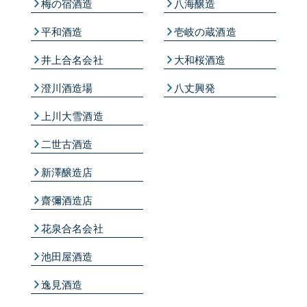
梅の宿酒造
八海醸造
平和酒造
壱岐の蔵酒造
井上合名会社
大和桜酒造
澄川酒造場
八丈興発
上川大雪酒造
二世古酒造
新澤醸造店
齋彌酒造店
花泉合名会社
池田屋酒造
逸見酒造