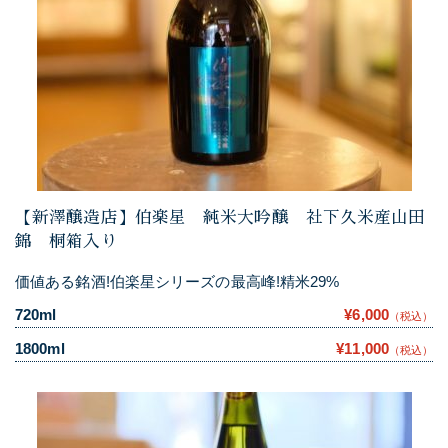
【新澤醸造店】伯楽星 純米大吟醸 社下久米産山田
錦 桐箱入り
価値ある銘酒!伯楽星シリーズの最高峰!精米29%
720ml
¥6,000
（税込）
1800ml
¥11,000
（税込）