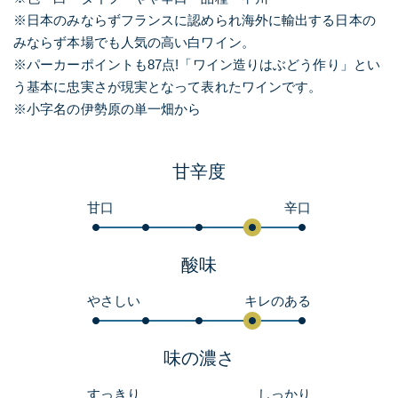
※日本のみならずフランスに認められ海外に輸出する日本の
みならず本場でも人気の高い白ワイン。
※パーカーポイントも87点!「ワイン造りはぶどう作り」とい
う基本に忠実さが現実となって表れたワインです。
※小字名の伊勢原の単一畑から
甘辛度
甘口
辛口
酸味
やさしい
キレのある
味の濃さ
すっきり
しっかり