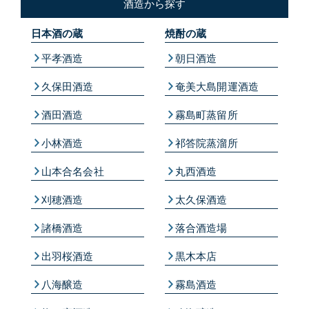
酒造から探す
日本酒の蔵
焼酎の蔵
平孝酒造
朝日酒造
久保田酒造
奄美大島開運酒造
酒田酒造
霧島町蒸留所
小林酒造
祁答院蒸溜所
山本合名会社
丸西酒造
刈穂酒造
太久保酒造
諸橋酒造
落合酒造場
出羽桜酒造
黒木本店
八海醸造
霧島酒造