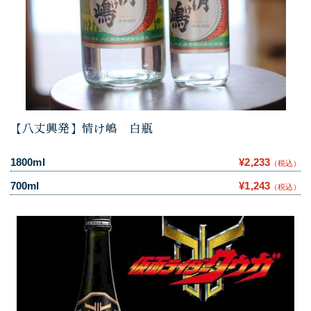
【八丈興発】情け嶋 白瓶
1800ml
¥2,233
（税込）
700ml
¥1,243
（税込）