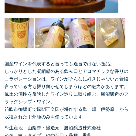
国産ワインを代表すると言っても過言ではない逸品。
しっかりとした凝縮感のある飲み口とアロマチックな香りの
コラボレーションは、ワインがそんなに好きじゃないと普段
言っている方も振り向かせてしまうほどの魅力があります。
風土の個性を反映したワイン造りに取り組む、勝沼醸造のフ
ラッグシップ・ワイン。
笛吹市御坂町で風間正文氏が耕作する単一畑「伊勢原」から
収穫された甲州種のみを使っています。
※生産地 山梨県・醸造元 勝沼醸造株式会社
※色 白・タイプ やや辛口・品種 甲州