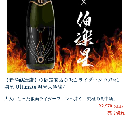
【新澤醸造店】◇限定商品◇仮面ライダークウガ×伯
楽星 Ultimate 純米大吟醸/
大人になった仮面ライダーファンへ捧ぐ、究極の食中酒。
¥2,970
（税込）
売り切れ