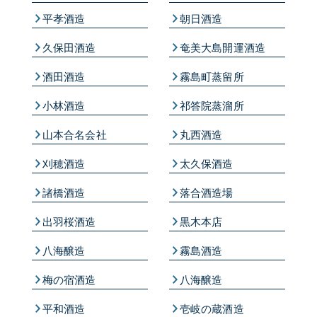
平孝酒造
朝日酒造
久保田酒造
奄美大島開運酒造
酒田酒造
霧島町蒸留所
小林酒造
祁答院蒸溜所
山本合名会社
丸西酒造
刈穂酒造
太久保酒造
諸橋酒造
落合酒造場
出羽桜酒造
黒木本店
八海醸造
霧島酒造
梅の宿酒造
八海醸造
平和酒造
壱岐の蔵酒造