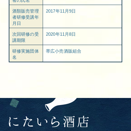
者の氏名
酒類販売管理
2017年11月9日
者研修受講年
月日
次回研修の受
2020年11月8日
講期限
研修実施団体
帯広小売酒販組合
名