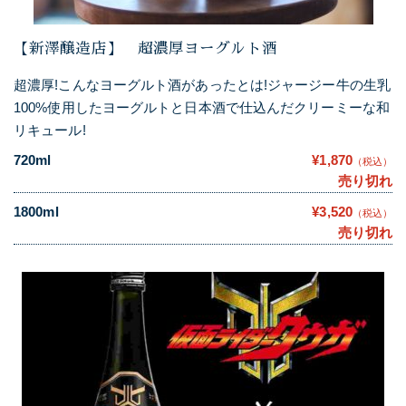
【新澤醸造店】 超濃厚ヨーグルト酒
超濃厚!こんなヨーグルト酒があったとは!ジャージー牛の生乳
100%使用したヨーグルトと日本酒で仕込んだクリーミーな和
リキュール!
720ml
¥1,870
（税込）
売り切れ
1800ml
¥3,520
（税込）
売り切れ