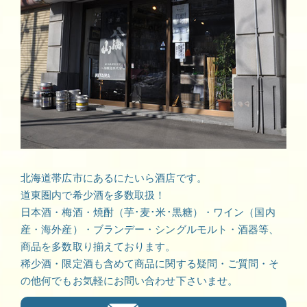
北海道帯広市にあるにたいら酒店です。
道東圏内で希少酒を多数取扱！
日本酒・梅酒・焼酎（芋･麦･米･黒糖）・ワイン（国内
産・海外産）・ブランデー・シングルモルト・酒器等、
商品を多数取り揃えております。
稀少酒・限定酒も含めて商品に関する疑問・ご質問・そ
の他何でもお気軽にお問い合わせ下さいませ。